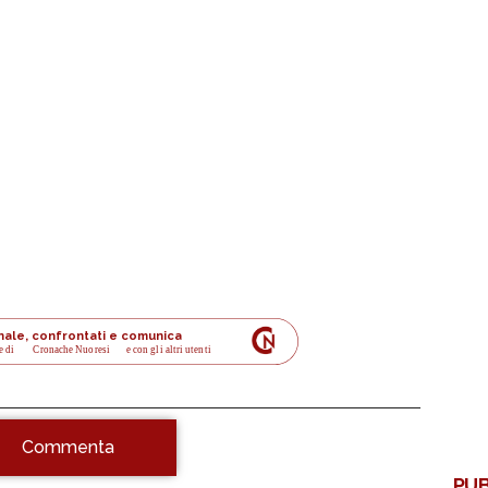
ornale, confrontati e comunica
e di
Cronache Nuoresi
 e con gli altri utenti
Commenta
PUB