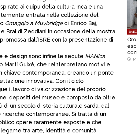
ispirate ai quipu della cultura Inca e una
temente entrata nella collezione del
zo
Omaggio a Muybridge
di Enrico Baj,
le Brai di Zeddiani in occasione della mostra
BARO
Oro
, promossa dall’ISRE con la presentazione di
esce
comu
te e design sono infine le sedute
MANica
let
Ma
o Martí Guixé, che reinterpretano motivi e
a in chiave contemporanea, creando un ponte
tazione innovativa. Con il ciclo
e il lavoro di valorizzazione del proprio
o nei depositi del museo e composto da oltre
di un secolo di storia culturale sarda, dal
 ricerche contemporanee. Si tratta di un
ubblico opere raramente esposte e che
il legame tra arte, identità e comunità.