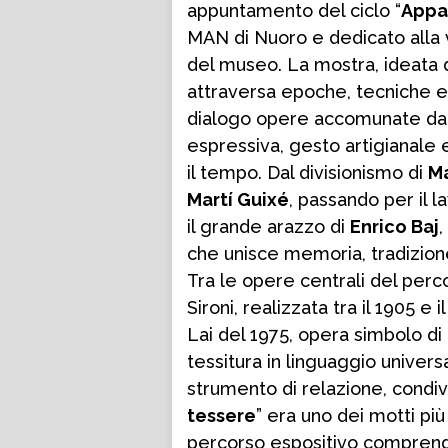
appuntamento del ciclo “
Appa
MAN di Nuoro e dedicato alla 
del museo. La mostra, ideata
attraversa epoche, tecniche e v
dialogo opere accomunate dal
espressiva, gesto artigianale 
il tempo. Dal divisionismo di
Ma
Martí Guixé
, passando per il l
il grande arazzo di
Enrico Baj
,
che unisce memoria, tradizio
Tra le opere centrali del per
Sironi, realizzata tra il 1905 e
Lai del 1975, opera simbolo di 
tessitura in linguaggio universale
strumento di relazione, condiv
tessere
” era uno dei motti più
percorso espositivo comprend