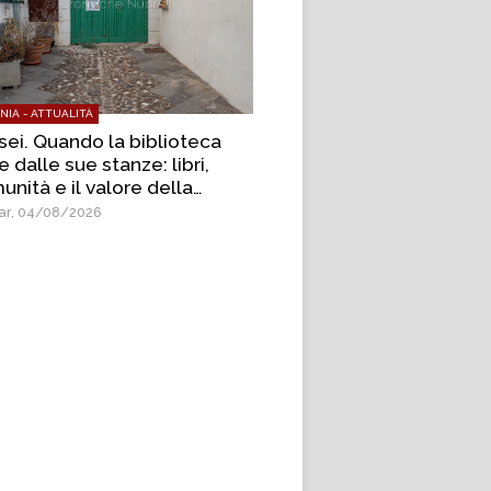
NIA - ATTUALITÀ
sei. Quando la biblioteca
 dalle sue stanze: libri,
nità e il valore della
tura condivisa
r, 04/08/2026