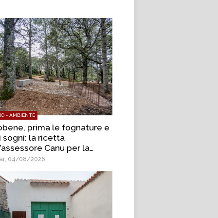
O - AMBIENTE
obene, prima le fognature e
i sogni: la ricetta
l’assessore Canu per la
tagna
r, 04/08/2026