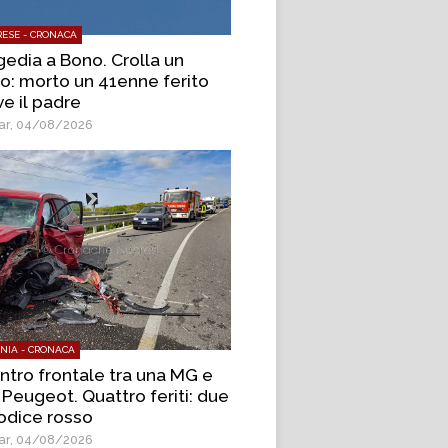
ESE - CRONACA
gedia a Bono. Crolla un
o: morto un 41enne ferito
e il padre
r, 04/08/2026
NIA - CRONACA
ntro frontale tra una MG e
 Peugeot. Quattro feriti: due
codice rosso
r, 04/08/2026