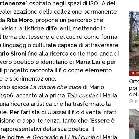
rtenenze
” ospitato negli spazi di ISOLA del
valorizzazione della collezione permanente
 da
Rita Moro
, propone un percorso che
isioni artistiche differenti, mettendo in
 tema del tessere e del cucire come forma
e linguaggio culturale capace di attraversare
rio Sironi
fino alla ricerca contemporanea di
avoro poetico e identitario di
Maria Lai
e per
 il progetto racconta il filo come elemento
NUOR
ne e sperimentazione.
Ort
corso spicca
La madre che cuce
di Mario
poi 
del
 il 1906, accanto alla prima
Tela cucita
di Maria
mon
Ma
una ricerca artistica che ha trasformato la
. Per l’artista di Ulassai il filo diventa infatti
isione e appartenenza, tanto che “
Essere è
 rappresentativi della sua poetica. Il
e inoltre le
Geografie
e i
Libri cuciti
di Maria