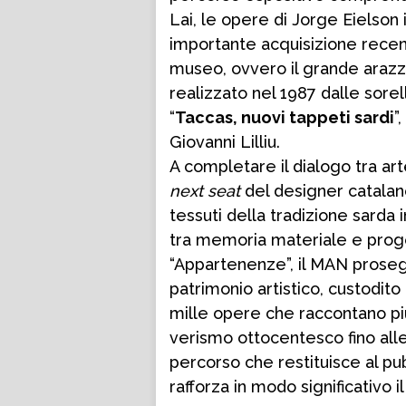
Lai, le opere di Jorge Eielson 
importante acquisizione recen
museo, ovvero il grande araz
realizzato nel 1987 dalle sorel
“
Taccas, nuovi tappeti sardi
”
Giovanni Lilliu.
A completare il dialogo tra ar
next seat
del designer catalan
tessuti della tradizione sard
tra memoria materiale e proget
“Appartenenze”, il MAN prosegu
patrimonio artistico, custodit
mille opere che raccontano più 
verismo ottocentesco fino alle
percorso che restituisce al p
rafforza in modo significativo 