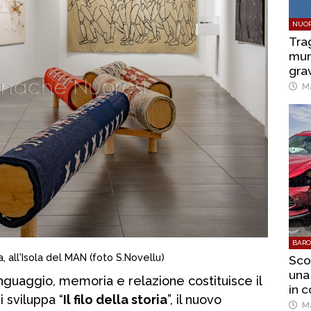
NUOR
Tra
mur
grav
Ma
BARO
ia, all'Isola del MAN (foto S.Novellu)
Sco
una
nguaggio, memoria e relazione costituisce il
in 
i sviluppa “
Il filo della storia
”, il nuovo
Ma