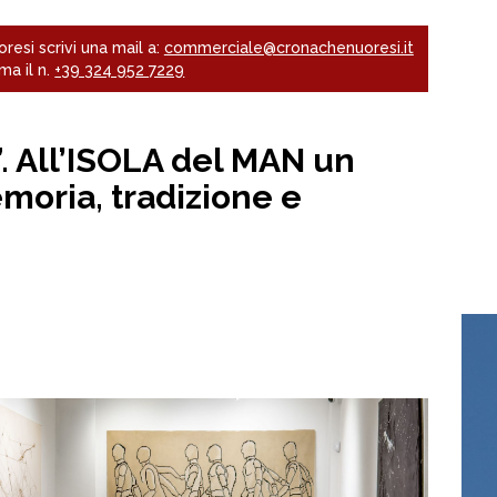
resi scrivi una mail a:
commerciale@cronachenuoresi.it
ma il n.
+39 324 952 7229
ia”. All’ISOLA del MAN un
moria, tradizione e