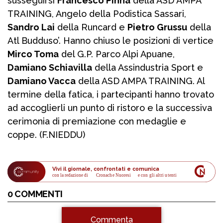
susseguirsi
Francesco Pinna
della ASD AMPA
TRAINING, Angelo della Podistica Sassari,
Sandro Lai
della Runcard e
Pietro Grussu
della
Atl Budduso’. Hanno chiuso le posizioni di vertice
Mirco Toma
del G.P. Parco Alpi Apuane,
Damiano Schiavilla
della Assindustria Sport e
Damiano Vacca
della ASD AMPA TRAINING. Al
termine della fatica, i partecipanti hanno trovato
ad accoglierli un punto di ristoro e la successiva
cerimonia di premiazione con medaglie e
coppe. (F.NIEDDU)
Vivi il giornale, confrontati e comunica
con la redazione di
Cronache Nuoresi
 e con gli altri utenti
0 COMMENTI
Commenta