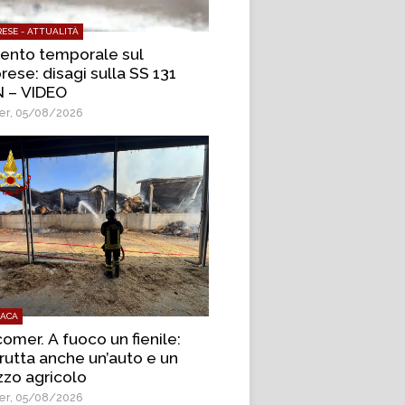
ESE - ATTUALITÀ
lento temporale sul
rese: disagi sulla SS 131
 – VIDEO
r, 05/08/2026
ACA
omer. A fuoco un fienile:
trutta anche un’auto e un
zo agricolo
r, 05/08/2026