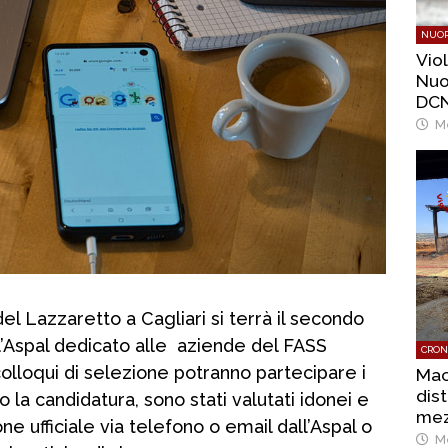
NUOR
Vio
Nuo
DCN
Me
del Lazzaretto a Cagliari si terrà il secondo
l’Aspal dedicato alle aziende del FASS
CRON
olloqui di selezione potranno partecipare i
Mac
dis
la candidatura, sono stati valutati idonei e
mez
e ufficiale via telefono o email dall’Aspal o
Me