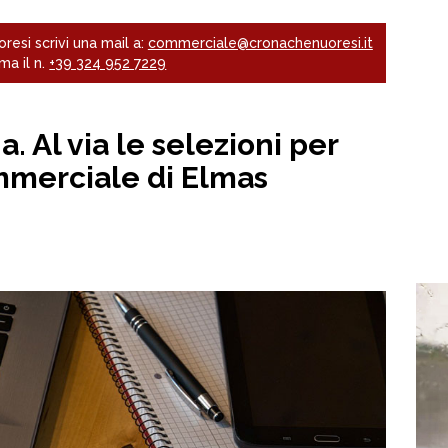
resi scrivi una mail a:
commerciale@cronachenuoresi.it
ma il n.
+39 324 952 7229
. Al via le selezioni per
mmerciale di Elmas