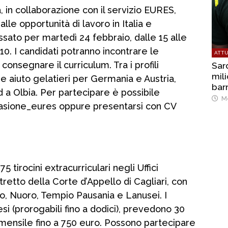
a, in collaborazione con il servizio EURES,
le opportunità di lavoro in Italia e
ssato per martedì 24 febbraio, dalle 15 alle
10. I candidati potranno incontrare le
ATTU
onsegnare il curriculum. Tra i profili
Sar
mil
 e aiuto gelatieri per Germania e Austria,
barr
d a Olbia. Per partecipare è possibile
Me
aoccasione_eures oppure presentarsi con CV
 tirocini extracurriculari negli Uffici
tretto della Corte d’Appello di Cagliari, con
ano, Nuoro, Tempio Pausania e Lanusei. I
esi (prorogabili fino a dodici), prevedono 30
 mensile fino a 750 euro. Possono partecipare