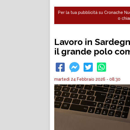
Per la tua pubblicità su Cronache Nuo
o chia
Lavoro in Sardegna
il grande polo co
martedì 24 Febbraio 2026 - 08:30