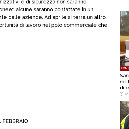
nizzativi e di sicurezza non saranno
onee:: alcune saranno contattate in un
dalle aziende. Ad aprile si terrà un altro
tunità di lavoro nel polo commerciale che
CONT
San
met
dif
Me
4 FEBBRAIO