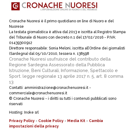
Cronache Nuoresi è il primo quotidiano on line di Nuoro e del
Nuorese
La testata giornalistica è attiva dal 2013 e iscritta al Registro Stampa
del Tribunale di Nuoro con decreto n.1 del 17/02/2016 - P.IVA:
01439300912
Direttore responsabile: Sonia Meloni, iscritta all’Ordine dei giornalisti
(Sardegna) dal 05/10/2010, tessera n. 138598
Cronache Nuoresi usufruisce del contributo della
Regione Sardegna Assessorato della Pubblica
Istruzione, Beni Culturali, Informazione, Spettacolo e
Sport. legge regionale 13 aprile 2017 n. 5, art. 8 comma
13
Contatti: amministrazione@cronachenuoresi.it -
commerciale@cronachenuoresi.it
© Cronache Nuoresi - i diritti su tutti i contenuti pubblicati sono
riservati
Hosting:
Inoke srl
Privacy Policy
-
Cookie Policy
-
Media Kit
-
Cambia
impostazioni della privacy